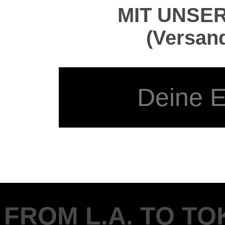
MIT UNSE
(Versand
FROM L.A. TO T